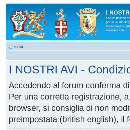
I NOSTRI
Forum Italiano d
per lo Studio degl
Genealogico Italia
www.iagi.info
Indice
I NOSTRI AVI - Condizi
Accedendo al forum conferma di 
Per una corretta registrazione, a
browser, si consiglia di non modif
preimpostata (british english), il