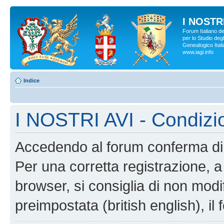
I NOSTRI
Forum Italiano d
per lo Studio degl
Genealogico Italia
www.iagi.info
Indice
I NOSTRI AVI - Condizi
Accedendo al forum conferma di 
Per una corretta registrazione, a
browser, si consiglia di non modif
preimpostata (british english), il