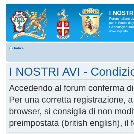
I NOSTRI
Forum Italiano d
per lo Studio degl
Genealogico Italia
www.iagi.info
Indice
I NOSTRI AVI - Condizi
Accedendo al forum conferma di 
Per una corretta registrazione, a
browser, si consiglia di non modif
preimpostata (british english), il