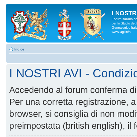
I NOSTRI
Forum Italiano d
per lo Studio degl
Genealogico Italia
www.iagi.info
Indice
I NOSTRI AVI - Condizi
Accedendo al forum conferma di 
Per una corretta registrazione, a
browser, si consiglia di non modif
preimpostata (british english), il