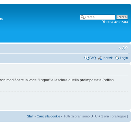
to
Ricerca avanzata
FAQ
Iscriviti
Login
non modificare la voce "lingua" e lasciare quella preimpostata (british
Staff
•
Cancella cookie
• Tutti gli orari sono UTC + 1 ora [
ora legale
]