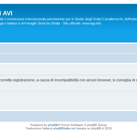
 AVI
lla Commissione Internazionale permanente per lo Studio degli Ordini Cavallereschi, dell’Istitu
co Italiano e di Famiglie Storiche d'Italia - Sito ufficiale: www.iagi.info
orretta registrazione, a causa di incompatibilità con alcuni browser, si consiglia di 
Powered by
phpBB
® Forum Software © phpBB Group
Traduzione Italiana
phpBBItalia.net
basata su phpBB.it 2010