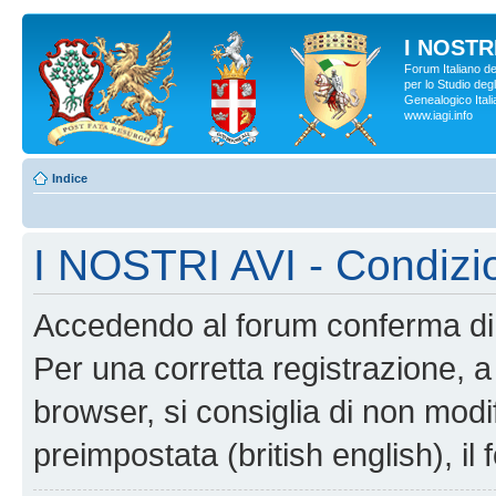
I NOSTRI
Forum Italiano d
per lo Studio degl
Genealogico Italia
www.iagi.info
Indice
I NOSTRI AVI - Condizi
Accedendo al forum conferma di 
Per una corretta registrazione, a
browser, si consiglia di non modif
preimpostata (british english), il