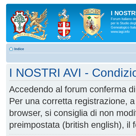
I NOSTRI
Forum Italiano d
per lo Studio degl
Genealogico Italia
www.iagi.info
Indice
I NOSTRI AVI - Condizi
Accedendo al forum conferma di 
Per una corretta registrazione, a
browser, si consiglia di non modif
preimpostata (british english), il