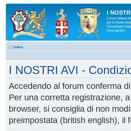
I NOSTRI
Forum Italiano d
per lo Studio degl
Genealogico Italia
www.iagi.info
Indice
I NOSTRI AVI - Condizi
Accedendo al forum conferma di 
Per una corretta registrazione, a
browser, si consiglia di non modif
preimpostata (british english), il