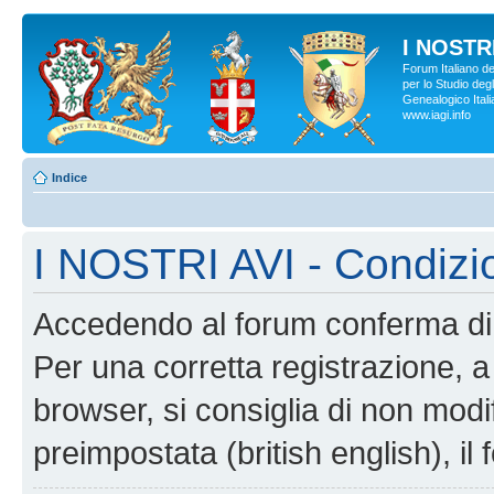
I NOSTRI
Forum Italiano d
per lo Studio degl
Genealogico Italia
www.iagi.info
Indice
I NOSTRI AVI - Condizi
Accedendo al forum conferma di 
Per una corretta registrazione, a
browser, si consiglia di non modif
preimpostata (british english), il