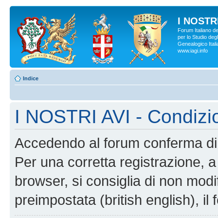
I NOSTRI
Forum Italiano d
per lo Studio degl
Genealogico Italia
www.iagi.info
Indice
I NOSTRI AVI - Condizi
Accedendo al forum conferma di 
Per una corretta registrazione, a
browser, si consiglia di non modif
preimpostata (british english), il