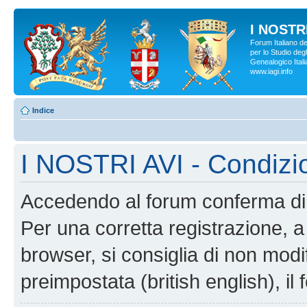
I NOSTRI
Forum Italiano d
per lo Studio degl
Genealogico Italia
www.iagi.info
Indice
I NOSTRI AVI - Condizi
Accedendo al forum conferma di 
Per una corretta registrazione, a
browser, si consiglia di non modif
preimpostata (british english), il