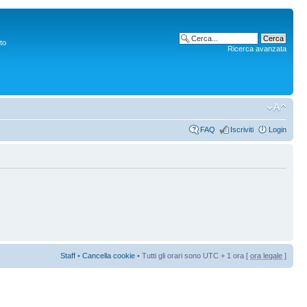
to
Ricerca avanzata
FAQ
Iscriviti
Login
Staff
•
Cancella cookie
• Tutti gli orari sono UTC + 1 ora [
ora legale
]