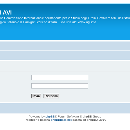
 AVI
lla Commissione Internazionale permanente per lo Studio degli Ordini Cavallereschi, dell’Istitu
co Italiano e di Famiglie Storiche d'Italia - Sito ufficiale: www.iagi.info
Powered by
phpBB
® Forum Software © phpBB Group
Traduzione Italiana
phpBBItalia.net
basata su phpBB.it 2010