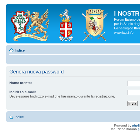
I NOSTRI
Forum Italiano d
per lo Studio degl
Genealogico Italia
www.iagi.info
Indice
Genera nuova password
Nome utente:
Indirizzo e-mail:
Deve essere l’indirizzo e-mail che hai inserito durante la registrazione.
Indice
Powered by
php
Traduzione Italiana
p