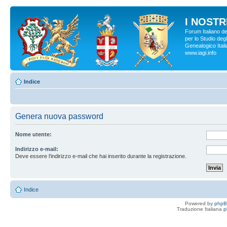
I NOSTRI
Forum Italiano d
per lo Studio degl
Genealogico Italia
www.iagi.info
Indice
Genera nuova password
Nome utente:
Indirizzo e-mail:
Deve essere l’indirizzo e-mail che hai inserito durante la registrazione.
Indice
Powered by
php
Traduzione Italiana
p