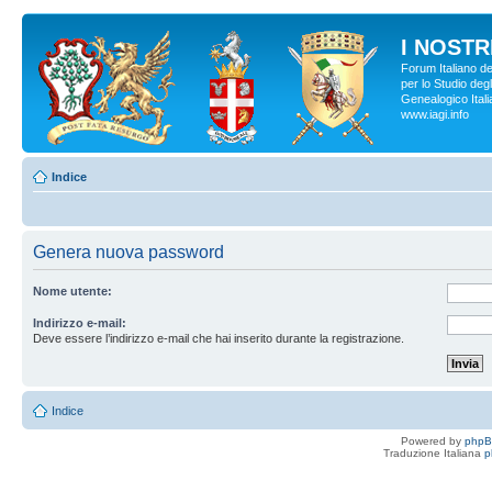
I NOSTRI
Forum Italiano d
per lo Studio degl
Genealogico Italia
www.iagi.info
Indice
Genera nuova password
Nome utente:
Indirizzo e-mail:
Deve essere l’indirizzo e-mail che hai inserito durante la registrazione.
Indice
Powered by
php
Traduzione Italiana
p