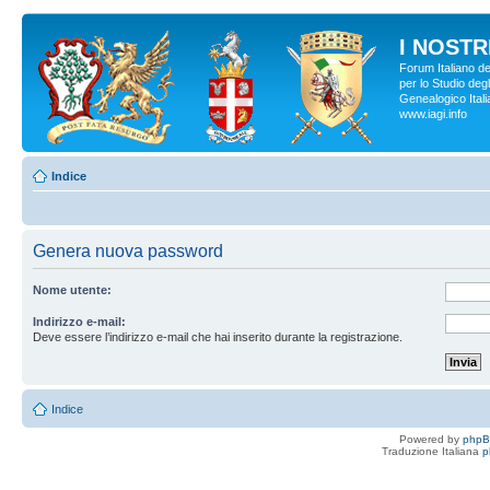
I NOSTRI
Forum Italiano d
per lo Studio degl
Genealogico Italia
www.iagi.info
Indice
Genera nuova password
Nome utente:
Indirizzo e-mail:
Deve essere l’indirizzo e-mail che hai inserito durante la registrazione.
Indice
Powered by
php
Traduzione Italiana
p