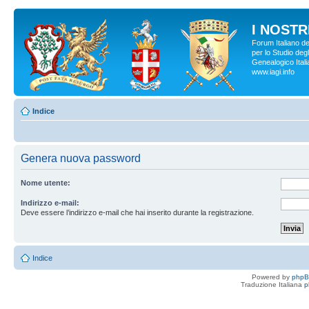
I NOSTRI
Forum Italiano d
per lo Studio degl
Genealogico Italia
www.iagi.info
Indice
Genera nuova password
Nome utente:
Indirizzo e-mail:
Deve essere l’indirizzo e-mail che hai inserito durante la registrazione.
Indice
Powered by
php
Traduzione Italiana
p