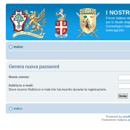
I NOSTRI
Forum Italiano d
per lo Studio degl
Genealogico Italia
www.iagi.info
Indice
Genera nuova password
Nome utente:
Indirizzo e-mail:
Deve essere l’indirizzo e-mail che hai inserito durante la registrazione.
Indice
Powered by
php
Traduzione Italiana
p