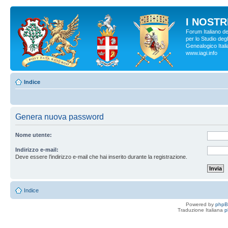
I NOSTRI
Forum Italiano d
per lo Studio degl
Genealogico Italia
www.iagi.info
Indice
Genera nuova password
Nome utente:
Indirizzo e-mail:
Deve essere l’indirizzo e-mail che hai inserito durante la registrazione.
Indice
Powered by
php
Traduzione Italiana
p