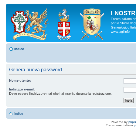
I NOSTRI
Forum Italiano d
per lo Studio degl
Genealogico Italia
www.iagi.info
Indice
Genera nuova password
Nome utente:
Indirizzo e-mail:
Deve essere l’indirizzo e-mail che hai inserito durante la registrazione.
Indice
Powered by
php
Traduzione Italiana
p