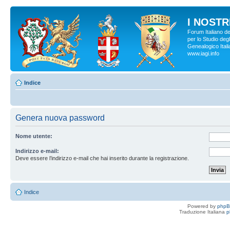
I NOSTRI
Forum Italiano d
per lo Studio degl
Genealogico Italia
www.iagi.info
Indice
Genera nuova password
Nome utente:
Indirizzo e-mail:
Deve essere l’indirizzo e-mail che hai inserito durante la registrazione.
Indice
Powered by
php
Traduzione Italiana
p