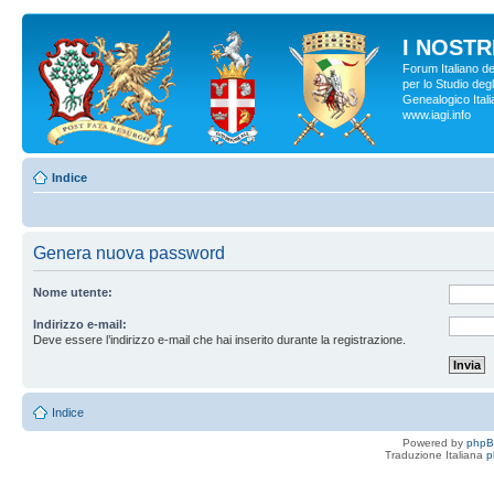
I NOSTRI
Forum Italiano d
per lo Studio degl
Genealogico Italia
www.iagi.info
Indice
Genera nuova password
Nome utente:
Indirizzo e-mail:
Deve essere l’indirizzo e-mail che hai inserito durante la registrazione.
Indice
Powered by
php
Traduzione Italiana
p