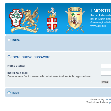
I NOSTRI
Forum Italiano d
per lo Studio degl
Genealogico Italia
www.iagi.info
Indice
Genera nuova password
Nome utente:
Indirizzo e-mail:
Deve essere l’indirizzo e-mail che hai inserito durante la registrazione.
Indice
Powered by
php
Traduzione Italiana
p