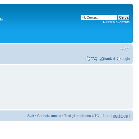
to
Ricerca avanzata
FAQ
Iscriviti
Login
Staff
•
Cancella cookie
• Tutti gli orari sono UTC + 1 ora [
ora legale
]