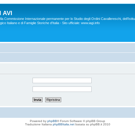
 AVI
lla Commissione Internazionale permanente per lo Studio degli Ordini Cavallereschi, dell’Istitu
co Italiano e di Famiglie Storiche d'Italia - Sito ufficiale: www.iagi.info
Powered by
phpBB
® Forum Software © phpBB Group
Traduzione Italiana
phpBBItalia.net
basata su phpBB.it 2010