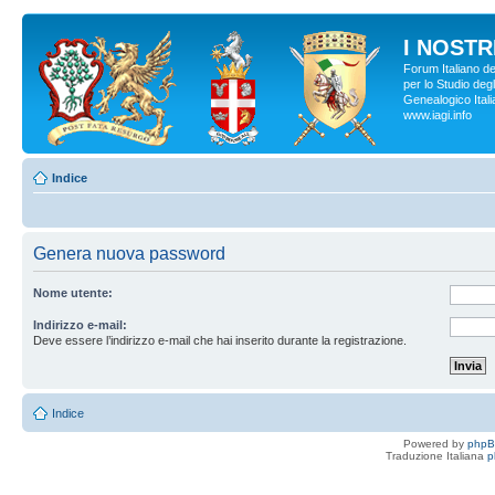
I NOSTRI
Forum Italiano d
per lo Studio degl
Genealogico Italia
www.iagi.info
Indice
Genera nuova password
Nome utente:
Indirizzo e-mail:
Deve essere l’indirizzo e-mail che hai inserito durante la registrazione.
Indice
Powered by
php
Traduzione Italiana
p