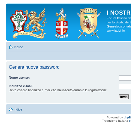
I NOSTRI
Forum Italiano d
per lo Studio degl
Genealogico Italia
www.iagi.info
Indice
Genera nuova password
Nome utente:
Indirizzo e-mail:
Deve essere l’indirizzo e-mail che hai inserito durante la registrazione.
Indice
Powered by
php
Traduzione Italiana
p