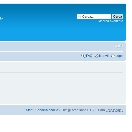
to
Ricerca avanzata
FAQ
Iscriviti
Login
Staff
•
Cancella cookie
• Tutti gli orari sono UTC + 1 ora [
ora legale
]