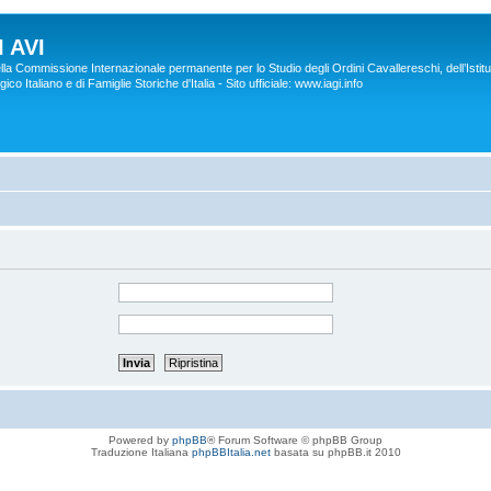
 AVI
lla Commissione Internazionale permanente per lo Studio degli Ordini Cavallereschi, dell’Istitu
co Italiano e di Famiglie Storiche d'Italia - Sito ufficiale: www.iagi.info
Powered by
phpBB
® Forum Software © phpBB Group
Traduzione Italiana
phpBBItalia.net
basata su phpBB.it 2010