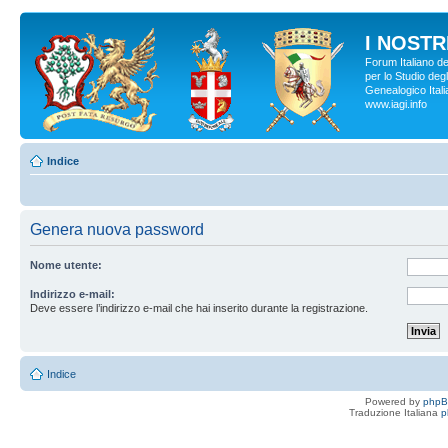
I NOSTRI
Forum Italiano d
per lo Studio degl
Genealogico Italia
www.iagi.info
Indice
Genera nuova password
Nome utente:
Indirizzo e-mail:
Deve essere l’indirizzo e-mail che hai inserito durante la registrazione.
Indice
Powered by
php
Traduzione Italiana
p