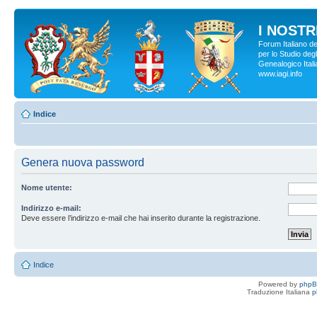
I NOSTRI
Forum Italiano d
per lo Studio degl
Genealogico Italia
www.iagi.info
Indice
Genera nuova password
Nome utente:
Indirizzo e-mail:
Deve essere l’indirizzo e-mail che hai inserito durante la registrazione.
Indice
Powered by
php
Traduzione Italiana
p