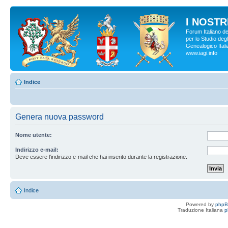
I NOSTRI
Forum Italiano d
per lo Studio degl
Genealogico Italia
www.iagi.info
Indice
Genera nuova password
Nome utente:
Indirizzo e-mail:
Deve essere l’indirizzo e-mail che hai inserito durante la registrazione.
Indice
Powered by
php
Traduzione Italiana
p