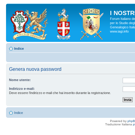
I NOSTRI
Forum Italiano d
per lo Studio degl
Genealogico Italia
www.iagi.info
Indice
Genera nuova password
Nome utente:
Indirizzo e-mail:
Deve essere l’indirizzo e-mail che hai inserito durante la registrazione.
Indice
Powered by
php
Traduzione Italiana
p