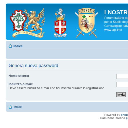
I NOSTRI
Forum Italiano d
per lo Studio degl
Genealogico Italia
www.iagi.info
Indice
Genera nuova password
Nome utente:
Indirizzo e-mail:
Deve essere l’indirizzo e-mail che hai inserito durante la registrazione.
Indice
Powered by
php
Traduzione Italiana
p