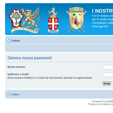
I NOSTRI
Forum Italiano d
per lo Studio degl
Genealogico Italia
www.iagi.info
Indice
Genera nuova password
Nome utente:
Indirizzo e-mail:
Deve essere l’indirizzo e-mail che hai inserito durante la registrazione.
Indice
Powered by
php
Traduzione Italiana
p