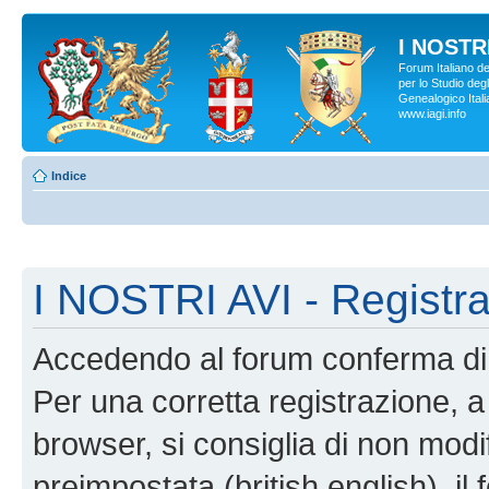
I NOSTRI
Forum Italiano d
per lo Studio degl
Genealogico Italia
www.iagi.info
Indice
I NOSTRI AVI - Registr
Accedendo al forum conferma di 
Per una corretta registrazione, a
browser, si consiglia di non modif
preimpostata (british english), il