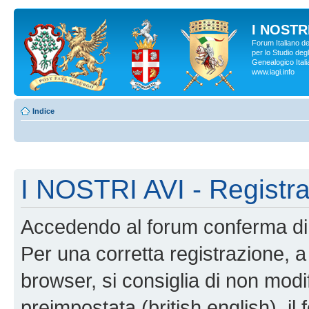
I NOSTRI
Forum Italiano d
per lo Studio degl
Genealogico Italia
www.iagi.info
Indice
I NOSTRI AVI - Registr
Accedendo al forum conferma di 
Per una corretta registrazione, a
browser, si consiglia di non modif
preimpostata (british english), il