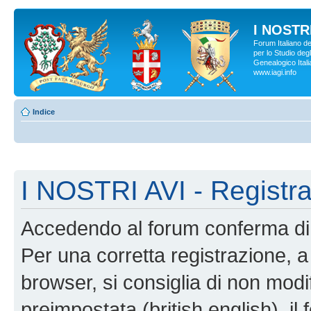
I NOSTRI
Forum Italiano d
per lo Studio degl
Genealogico Italia
www.iagi.info
Indice
I NOSTRI AVI - Registr
Accedendo al forum conferma di 
Per una corretta registrazione, a
browser, si consiglia di non modif
preimpostata (british english), il