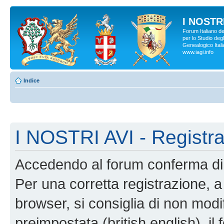
I NOSTRI
Forum Italiano d
per lo Studio degl
Genealogico Italia
www.iagi.info
Indice
I NOSTRI AVI - Registr
Accedendo al forum conferma di 
Per una corretta registrazione, a
browser, si consiglia di non modif
preimpostata (british english), il