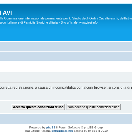
 AVI
lla Commissione Internazionale permanente per lo Studio degli Ordini Cavallereschi, dell’Istitu
co Italiano e di Famiglie Storiche d'Italia - Sito ufficiale: www.iagi.info
orretta registrazione, a causa di incompatibilità con alcuni browser, si consiglia di 
Powered by
phpBB
® Forum Software © phpBB Group
Traduzione Italiana
phpBBItalia.net
basata su phpBB.it 2010