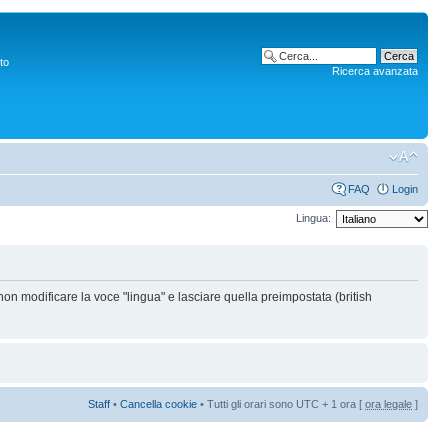
to
Ricerca avanzata
FAQ
Login
Lingua:
non modificare la voce "lingua" e lasciare quella preimpostata (british
Staff
•
Cancella cookie
• Tutti gli orari sono UTC + 1 ora [
ora legale
]