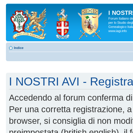
I NOSTRI
Forum Italiano d
per lo Studio degl
Genealogico Italia
www.iagi.info
Indice
I NOSTRI AVI - Registr
Accedendo al forum conferma di 
Per una corretta registrazione, a
browser, si consiglia di non modif
preimpostata (british english), il