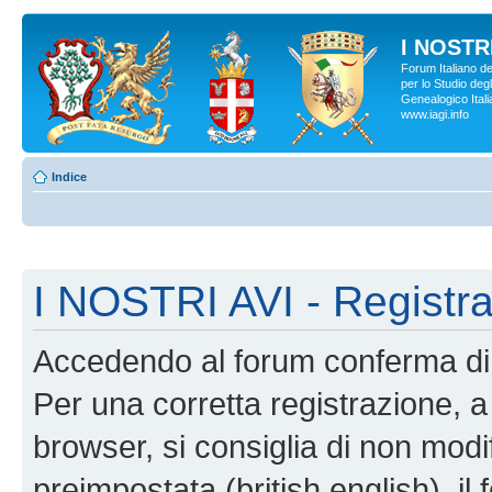
I NOSTRI
Forum Italiano d
per lo Studio degl
Genealogico Italia
www.iagi.info
Indice
I NOSTRI AVI - Registr
Accedendo al forum conferma di 
Per una corretta registrazione, a
browser, si consiglia di non modif
preimpostata (british english), il