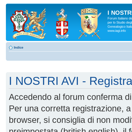
I NOSTRI
Forum Italiano d
per lo Studio degl
Genealogico Italia
www.iagi.info
Indice
I NOSTRI AVI - Registr
Accedendo al forum conferma di 
Per una corretta registrazione, a
browser, si consiglia di non modif
preimpostata (british english), il