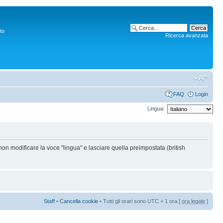
to
Ricerca avanzata
FAQ
Login
Lingua:
non modificare la voce "lingua" e lasciare quella preimpostata (british
Staff
•
Cancella cookie
• Tutti gli orari sono UTC + 1 ora [
ora legale
]