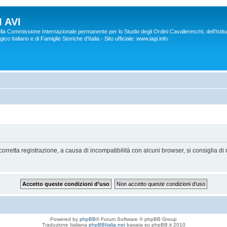
 AVI
lla Commissione Internazionale permanente per lo Studio degli Ordini Cavallereschi, dell’Istitu
co Italiano e di Famiglie Storiche d'Italia - Sito ufficiale: www.iagi.info
orretta registrazione, a causa di incompatibilità con alcuni browser, si consiglia di 
Powered by
phpBB
® Forum Software © phpBB Group
Traduzione Italiana
phpBBItalia.net
basata su phpBB.it 2010