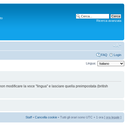
to
Ricerca avanzata
FAQ
Login
Lingua:
non modificare la voce "lingua" e lasciare quella preimpostata (british
Staff
•
Cancella cookie
• Tutti gli orari sono UTC + 1 ora [
ora legale
]