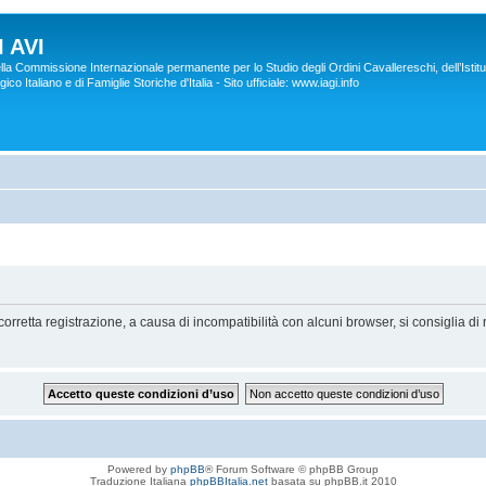
 AVI
lla Commissione Internazionale permanente per lo Studio degli Ordini Cavallereschi, dell’Istitu
co Italiano e di Famiglie Storiche d'Italia - Sito ufficiale: www.iagi.info
orretta registrazione, a causa di incompatibilità con alcuni browser, si consiglia di 
Powered by
phpBB
® Forum Software © phpBB Group
Traduzione Italiana
phpBBItalia.net
basata su phpBB.it 2010