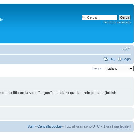
to
Ricerca avanzata
FAQ
Login
Lingua:
non modificare la voce "lingua" e lasciare quella preimpostata (british
Staff
•
Cancella cookie
• Tutti gli orari sono UTC + 1 ora [
ora legale
]