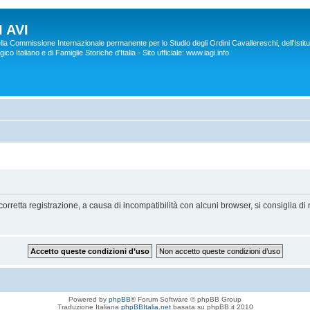
 AVI
lla Commissione Internazionale permanente per lo Studio degli Ordini Cavallereschi, dell’Istitu
co Italiano e di Famiglie Storiche d'Italia - Sito ufficiale: www.iagi.info
orretta registrazione, a causa di incompatibilità con alcuni browser, si consiglia di 
Powered by
phpBB
® Forum Software © phpBB Group
Traduzione Italiana
phpBBItalia.net
basata su phpBB.it 2010