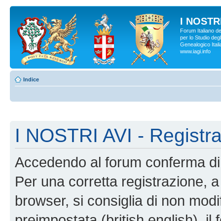
I NOSTRI
Forum Italiano d
per lo Studio degl
Genealogico Italia
www.iagi.info
Indice
I NOSTRI AVI - Registr
Accedendo al forum conferma di 
Per una corretta registrazione, a
browser, si consiglia di non modif
preimpostata (british english), il