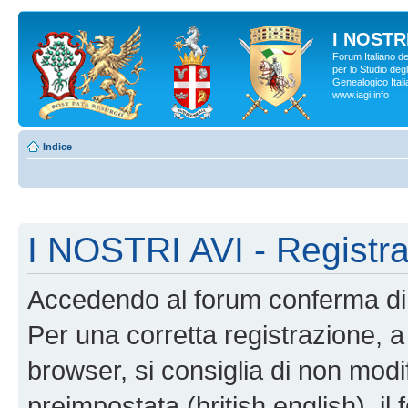
I NOSTRI
Forum Italiano d
per lo Studio degl
Genealogico Italia
www.iagi.info
Indice
I NOSTRI AVI - Registr
Accedendo al forum conferma di 
Per una corretta registrazione, a
browser, si consiglia di non modif
preimpostata (british english), il