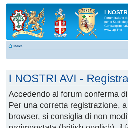
I NOSTRI
Forum Italiano d
per lo Studio degl
Genealogico Italia
www.iagi.info
Indice
I NOSTRI AVI - Registr
Accedendo al forum conferma di 
Per una corretta registrazione, a
browser, si consiglia di non modif
preimpostata (british english), il