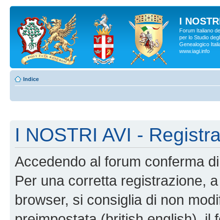
I NOSTRI
Forum Italiano d
per lo Studio degl
Genealogico Italia
www.iagi.info
Indice
I NOSTRI AVI - Registr
Accedendo al forum conferma di 
Per una corretta registrazione, a
browser, si consiglia di non modif
preimpostata (british english), il