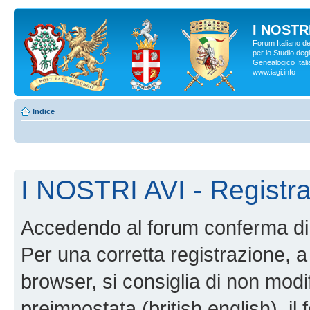
I NOSTRI
Forum Italiano d
per lo Studio degl
Genealogico Italia
www.iagi.info
Indice
I NOSTRI AVI - Registr
Accedendo al forum conferma di 
Per una corretta registrazione, a
browser, si consiglia di non modif
preimpostata (british english), il