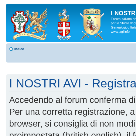
I NOSTRI
Forum Italiano d
per lo Studio degl
Genealogico Italia
www.iagi.info
Indice
I NOSTRI AVI - Registr
Accedendo al forum conferma di 
Per una corretta registrazione, a
browser, si consiglia di non modif
preimpostata (british english), il